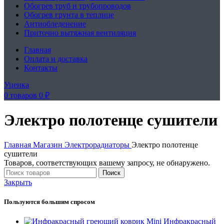
Обогрев труб и трубопроводов
Обогрев грунта в теплице
Антиобледенение
Приточно вытяжная вентиляция
Главная
Оплата и доставка
Контакты
Уценка
0
товаров
0
₽
Электро полотенце сушители
Главная
Магазин
Электрорадиаторы
Электро полотенце
сушители
Товаров, соответствующих вашему запросу, не обнаружено.
Поиск
Закрыть
Пользуются большим спросом
Инфракрасный