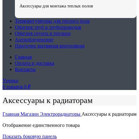
Аксессуары для монтажа теплых полов
Терморегуляторы для теплого пола
Обогрев труб и трубопроводов
Обогрев грунта в теплице
Антиобледенение
Приточно вытяжная вентиляция
Главная
Оплата и доставка
Контакты
Уценка
0
товаров
0
₽
Аксессуары к радиаторам
Главная
Магазин
Электрорадиаторы
Аксессуары к радиаторам
Отображение единственного товара
Показать боковую панель