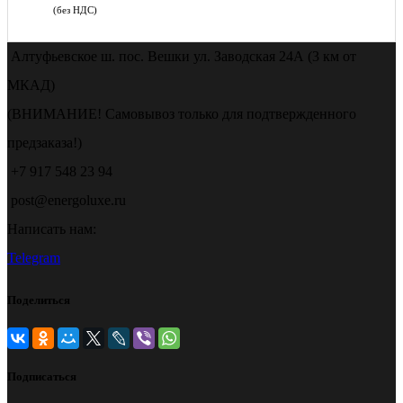
(без НДС)
Алтуфьевское ш. пос. Вешки ул. Заводская 24А (3 км от
МКАД)
(ВНИМАНИЕ! Самовывоз только для подтвержденного
предзаказа!)
+7 917 548 23 94
post@energoluxe.ru
Написать нам:
Telegram
Поделиться
Подписаться