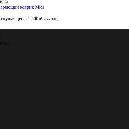
 НДС)
греющий коврик Midi
Текущая цена: 1 500 ₽.
(без НДС)
)
аза!)