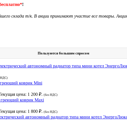
бесплатно*
!
его склада т/к. В акции принимают участие все товары. Акци
Пользуются большим спросом
лектрический автономный радиатор типа мини котел ЭнергоЛю
 НДС)
греющий коврик Mini
Текущая цена: 1 200 ₽.
(без НДС)
греющий коврик Maxi
Текущая цена: 1 800 ₽.
(без НДС)
ектрический автономный радиатор типа мини котел ЭнергоЛюк