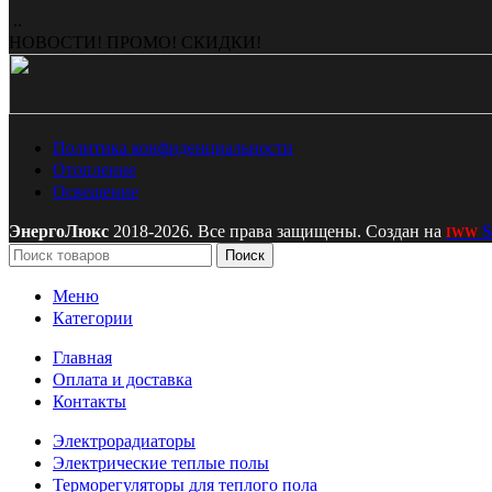
..
НОВОСТИ! ПРОМО! СКИДКИ!
Политика конфиденциальности
Отопление
Освещение
ЭнергоЛюкс
2018-2026. Все права защищены. Создан на
S
IWW
Поиск
Меню
Категории
Главная
Оплата и доставка
Контакты
Электрорадиаторы
Электрические теплые полы
Терморегуляторы для теплого пола