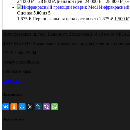
24 000
₽
–
28 800
₽
Диапазон цен: 24 000 ₽ – 28 800 ₽
(без
Инфракрасный 
Оценка
5.00
из 5
1 875
₽
Первоначальная цена составляла 1 875 ₽.
1 500
₽
Алтуфьевское ш. пос. Вешки ул. Заводская 24А (3 км от МКАД
(ВНИМАНИЕ! Самовывоз только для подтвержденного предзак
+7 917 548 23 94
post@energoluxe.ru
Написать нам:
Telegram
Поделиться
Подписаться