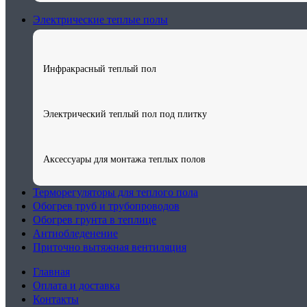
Электрические теплые полы
Инфракрасный теплый пол
Электрический теплый пол под плитку
Аксессуары для монтажа теплых полов
Терморегуляторы для теплого пола
Обогрев труб и трубопроводов
Обогрев грунта в теплице
Антиобледенение
Приточно вытяжная вентиляция
Главная
Оплата и доставка
Контакты