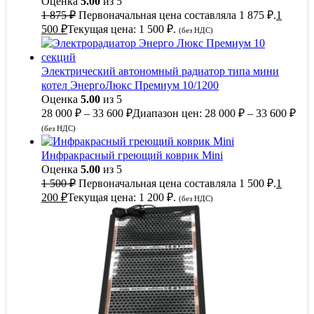
Оценка
5.00
из 5
1 875
₽
Первоначальная цена составляла 1 875 ₽.
1
500
₽
Текущая цена: 1 500 ₽.
(без НДС)
Электрический автономный радиатор типа мини
котел ЭнергоЛюкс Премиум 10/1200
Оценка
5.00
из 5
28 000
₽
–
33 600
₽
Диапазон цен: 28 000 ₽ – 33 600 ₽
(без НДС)
Инфракрасный греющий коврик Mini
Оценка
5.00
из 5
1 500
₽
Первоначальная цена составляла 1 500 ₽.
1
200
₽
Текущая цена: 1 200 ₽.
(без НДС)