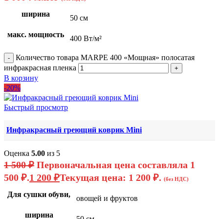
ширина
50 см
макс. мощность
400 Вт/м²
Количество товара MARPE 400 «Мощная» полосатая
инфракрасная пленка
В корзину
-20%
Быстрый просмотр
Инфракрасный греющий коврик Mini
Оценка
5.00
из 5
1 500
₽
Первоначальная цена составляла 1
500 ₽.
1 200
₽
Текущая цена: 1 200 ₽.
(без НДС)
Для сушки обуви,
овощей и фруктов
ширина
50 см.