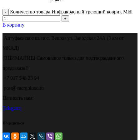
Количество товара Инфракрасный греющий коврик Midi
В корзину
Алтуфьевское ш. пос. Вешки ул. Заводская 24А (3 км от
МКАД)
(ВНИМАНИЕ! Самовывоз только для подтвержденного
предзаказа!)
+7 917 548 23 94
post@energoluxe.ru
Написать нам:
Telegram
Поделиться