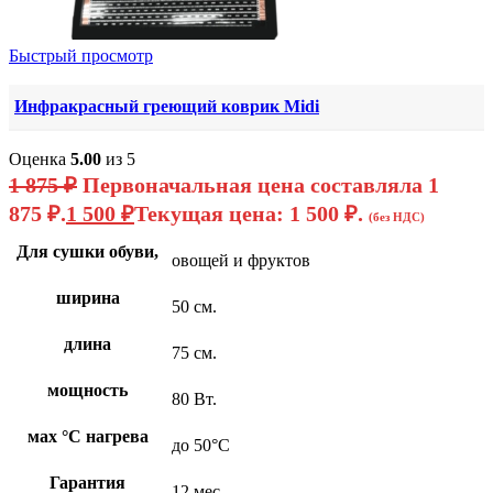
Быстрый просмотр
Инфракрасный греющий коврик Midi
Оценка
5.00
из 5
1 875
₽
Первоначальная цена составляла 1
875 ₽.
1 500
₽
Текущая цена: 1 500 ₽.
(без НДС)
Для сушки обуви,
овощей и фруктов
ширина
50 см.
длина
75 см.
мощность
80 Вт.
мах °С нагрева
до 50°С
Гарантия
12 мес.