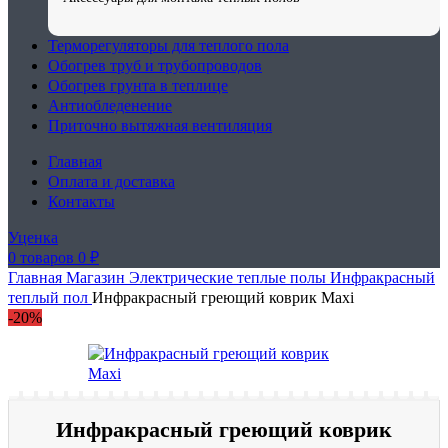
Терморегуляторы для теплого пола
Обогрев труб и трубопроводов
Обогрев грунта в теплице
Антиобледенение
Приточно вытяжная вентиляция
Главная
Оплата и доставка
Контакты
Уценка
0
товаров
0
₽
Главная
Магазин
Электрические теплые полы
Инфракрасный
теплый пол
Инфракрасный греющий коврик Maxi
-20%
Инфракрасный греющий коврик