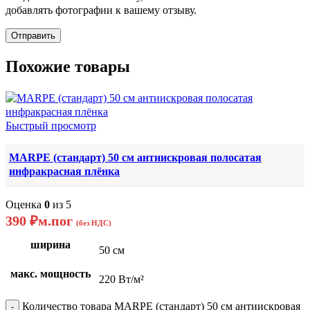
добавлять фотографии к вашему отзыву.
Похожие товары
Быстрый просмотр
MARPE (стандарт) 50 см антиискровая полосатая
инфракрасная плёнка
Оценка
0
из 5
390
₽
м.пог
(без НДС)
ширина
50 см
макс. мощность
220 Вт/м²
Количество товара MARPE (стандарт) 50 см антиискровая