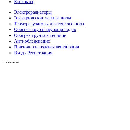
Контакты
Электрорадиаторы
Электрические теплые полы
Терморегуляторы для теплого пола
Обогрев труб и трубопроводов
Обогрев грунта в теплице
Антиобледенение
Приточно вытяжная вентиляция
Вход / Регистрация
Корзина
Закрыть
Боковая панель
Мы используем файлы cookie для улучшения взаимодействия
с пользователем на нашем сайте.
Просматривая этот сайт, вы
соглашаетесь на использование нами файлов cookie.
Принять
Позвонить
Telegram
0
товаров
Заказ