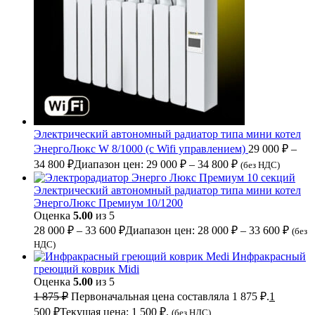
Электрический автономный радиатор типа мини котел
ЭнергоЛюкс W 8/1000 (с Wifi управлением)
29 000
₽
–
34 800
₽
Диапазон цен: 29 000 ₽ – 34 800 ₽
(без НДС)
Электрический автономный радиатор типа мини котел
ЭнергоЛюкс Премиум 10/1200
Оценка
5.00
из 5
28 000
₽
–
33 600
₽
Диапазон цен: 28 000 ₽ – 33 600 ₽
(без
НДС)
Инфракрасный
греющий коврик Midi
Оценка
5.00
из 5
1 875
₽
Первоначальная цена составляла 1 875 ₽.
1
500
₽
Текущая цена: 1 500 ₽.
(без НДС)