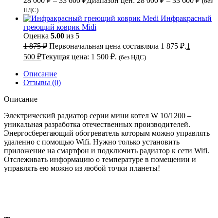
28 000
₽
–
33 600
₽
Диапазон цен: 28 000 ₽ – 33 600 ₽
(без
НДС)
Инфракрасный
греющий коврик Midi
Оценка
5.00
из 5
1 875
₽
Первоначальная цена составляла 1 875 ₽.
1
500
₽
Текущая цена: 1 500 ₽.
(без НДС)
Описание
Отзывы (0)
Описание
Электрический радиатор серии мини котел W 10/1200 –
уникальная разработка отечественных производителей.
Энергосберегающий обогреватель которым можно управлять
удаленно с помощью Wifi. Нужно только установить
приложение на смартфон и подключить радиатор к сети Wifi.
Отслеживать информацию о температуре в помещении и
управлять ею можно из любой точки планеты!