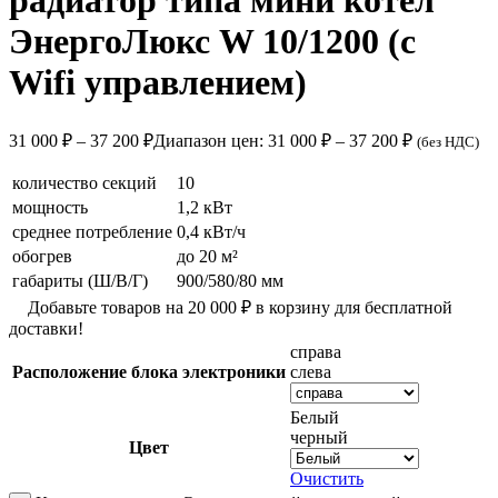
радиатор типа мини котел
ЭнергоЛюкс W 10/1200 (с
Wifi управлением)
31 000
₽
–
37 200
₽
Диапазон цен: 31 000 ₽ – 37 200 ₽
(без НДС)
количество секций
10
мощность
1,2 кВт
среднее потребление
0,4 кВт/ч
обогрев
до 20 м²
габариты (Ш/В/Г)
900/580/80 мм
Добавьте товаров на
20 000
₽
в корзину для бесплатной
доставки!
справа
Расположение блока электроники
слева
Белый
черный
Цвет
Очистить