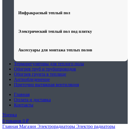
Инфракрасный теплый пол
Электрический теплый пол под плитку
Аксессуары для монтажа теплых полов
Терморегуляторы для теплого пола
Обогрев труб и трубопроводов
Обогрев грунта в теплице
Антиобледенение
Приточно вытяжная вентиляция
Главная
Оплата и доставка
Контакты
Уценка
0
товаров
0
₽
Главная
Магазин
Электрорадиаторы
Электро радиаторы