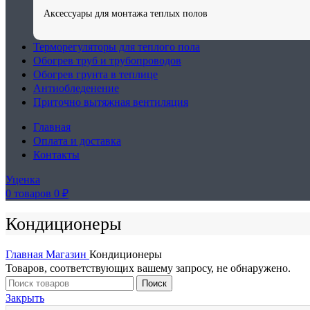
Аксессуары для монтажа теплых полов
Терморегуляторы для теплого пола
Обогрев труб и трубопроводов
Обогрев грунта в теплице
Антиобледенение
Приточно вытяжная вентиляция
Главная
Оплата и доставка
Контакты
Уценка
0
товаров
0
₽
Кондиционеры
Главная
Магазин
Кондиционеры
Товаров, соответствующих вашему запросу, не обнаружено.
Поиск
Закрыть