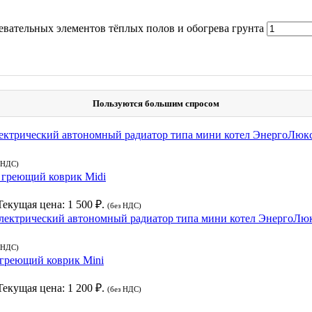
евательных элементов тёплых полов и обогрева грунта
Пользуются большим спросом
ектрический автономный радиатор типа мини котел ЭнергоЛюк
 НДС)
греющий коврик Midi
Текущая цена: 1 500 ₽.
(без НДС)
лектрический автономный радиатор типа мини котел ЭнергоЛю
 НДС)
греющий коврик Mini
Текущая цена: 1 200 ₽.
(без НДС)