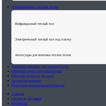
Электрические теплые полы
Инфракрасный теплый пол
Электрический теплый пол под плитку
Аксессуары для монтажа теплых полов
Терморегуляторы для теплого пола
Обогрев труб и трубопроводов
Обогрев грунта в теплице
Антиобледенение
Приточно вытяжная вентиляция
Главная
Оплата и доставка
Контакты