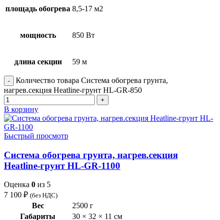
площадь обогрева
8,5-17 м2
мощность
850 Вт
длина секции
59 м
Количество товара Система обогрева грунта,
нагрев.секция Heatline-грунт HL-GR-850
В корзину
Быстрый просмотр
Система обогрева грунта, нагрев.секция
Heatline-грунт HL-GR-1100
Оценка
0
из 5
7 100
₽
(без НДС)
Вес
2500 г
Габариты
30 × 32 × 11 см