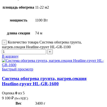
площадь обогрева
11-22 м2
мощность
1100 Вт
длина секции
74 м
Количество товара Система обогрева грунта,
нагрев.секция Heatline-грунт HL-GR-1100
В корзину
Быстрый просмотр
Система обогрева грунта, нагрев.секция
Heatline-грунт HL-GR-1600
Оценка
0
из 5
9 100
₽
(без НДС)
Вес
3400 г