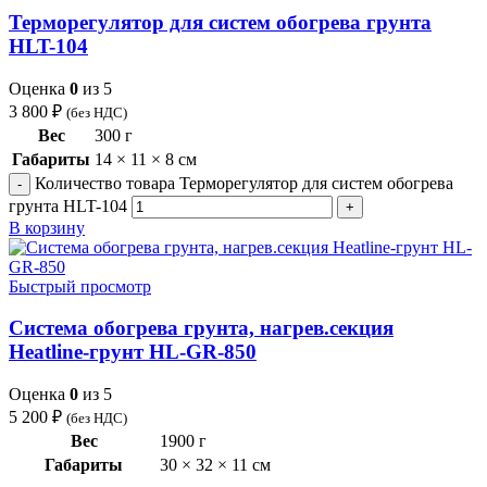
Терморегулятор для систем обогрева грунта
HLT-104
Оценка
0
из 5
3 800
₽
(без НДС)
Вес
300 г
Габариты
14 × 11 × 8 см
Количество товара Терморегулятор для систем обогрева
грунта HLT-104
В корзину
Быстрый просмотр
Система обогрева грунта, нагрев.секция
Heatline-грунт HL-GR-850
Оценка
0
из 5
5 200
₽
(без НДС)
Вес
1900 г
Габариты
30 × 32 × 11 см