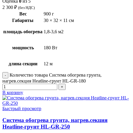
Оценка
0
из 5
2 300
₽
(без НДС)
Вес
900 г
Габариты
30 × 32 × 11 см
площадь обогрева
1,8-3,6 м2
мощность
180 Вт
длина секции
12 м
Количество товара Система обогрева грунта,
нагрев.секция Heatline-грунт HL-GR-180
В корзину
Быстрый просмотр
Система обогрева грунта, нагрев.секция
Heatline-грунт HL-GR-250