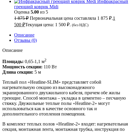
Инфракрасный
греющий коврик Midi
Оценка
5.00
из 5
1 875
₽
Первоначальная цена составляла 1 875 ₽.
1
500
₽
Текущая цена: 1 500 ₽.
(без НДС)
Описание
Отзывы (0)
Описание
2
Площадь:
0,65-1,1 м
Мощность секции:
110 Вт
Длина секции:
5 м
Теплый пол «Heatline-SLIM» представляет собой
нагревательную секцию из высоконадежного
экранированного двухжильного кабеля, причем обе жилы
греющие. Способ монтажа – укладка в цементно – песчаную
стяжку. Двужильные теплые полы «Heatline-2» могут
использоваться как в качестве основного так и
дополнительного отопления помещения.
В комплект теплых полов «Heatline-2» входят: нагревательная
секция, монтажная лента, монтажная трубка, инструкция по