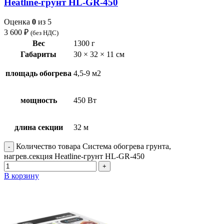
Heatline-грунт HL-GR-450
Оценка
0
из 5
3 600
₽
(без НДС)
Вес
1300 г
Габариты
30 × 32 × 11 см
площадь обогрева
4,5-9 м2
мощность
450 Вт
длина секции
32 м
Количество товара Система обогрева грунта,
нагрев.секция Heatline-грунт HL-GR-450
В корзину