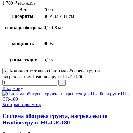
1 700
₽
(без НДС)
Вес
700 г
Габариты
30 × 32 × 11 см
площадь обогрева
0,9-1,8 м2
мощность
90 Вт
длина секции
5,9 м
Количество товара Система обогрева грунта,
нагрев.секция Heatline-грунт HL-GR-90
В корзину
Быстрый просмотр
Система обогрева грунта, нагрев.секция
Heatline-грунт HL-GR-180