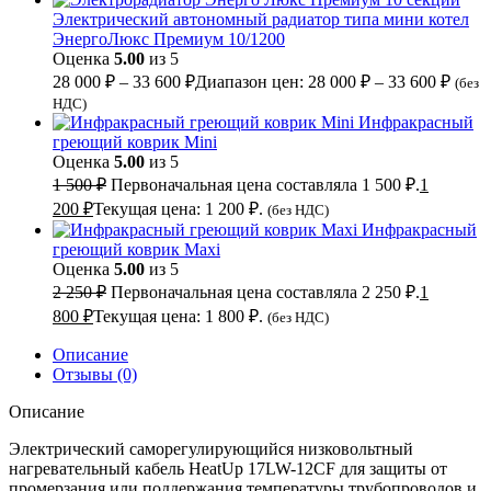
Электрический автономный радиатор типа мини котел
ЭнергоЛюкс Премиум 10/1200
Оценка
5.00
из 5
28 000
₽
–
33 600
₽
Диапазон цен: 28 000 ₽ – 33 600 ₽
(без
НДС)
Инфракрасный
греющий коврик Mini
Оценка
5.00
из 5
1 500
₽
Первоначальная цена составляла 1 500 ₽.
1
200
₽
Текущая цена: 1 200 ₽.
(без НДС)
Инфракрасный
греющий коврик Maxi
Оценка
5.00
из 5
2 250
₽
Первоначальная цена составляла 2 250 ₽.
1
800
₽
Текущая цена: 1 800 ₽.
(без НДС)
Описание
Отзывы (0)
Описание
Электрический саморегулирующийся низковольтный
нагревательный кабель HeatUp 17LW-12CF для защиты от
промерзания или поддержания температуры трубопроводов и