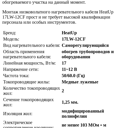
обогреваемого участка на данный момент.
Монтаж низковольтного нагревательного кабеля HeatUp
17LW-12CF прост и не требует высокой квалификации
персонала или особых инструментов.
Бренд:
HeatUp
Модель:
17LW-12CF
Вид нагревательного кабеля:
Саморегулирующийся
Область применения
обогрев трубопроводов и
нагревательного кабеля:
оборудования
Линейная мощность, Вт/м:
17
Напряжение сети:
11~12 В
Частота тока:
50/60.0 (Гц)
Токопроводящие жилы:
Медные луженые
Количество токопроводящих
2
жил:
Сечение токопроводящих
1,25 мм.
жил:
модифицированный
Изоляция жил:
полиофелин
Электрическое
не менее 103 МОм • м
сопротивление изоляции: