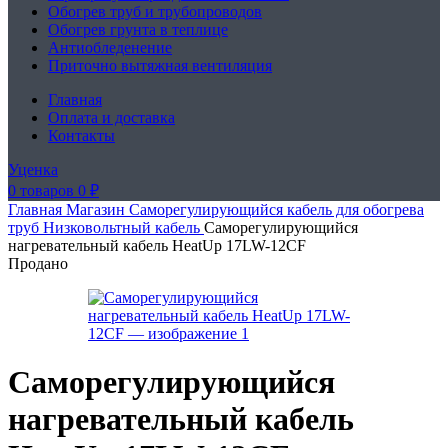
Обогрев труб и трубопроводов
Обогрев грунта в теплице
Антиобледенение
Приточно вытяжная вентиляция
Главная
Оплата и доставка
Контакты
Уценка
0
товаров
0
₽
Главная
Магазин
Саморегулирующийся кабель для обогрева
труб
Низковольтный кабель
Саморегулирующийся
нагревательный кабель HeatUp 17LW-12CF
Продано
Саморегулирующийся
нагревательный кабель