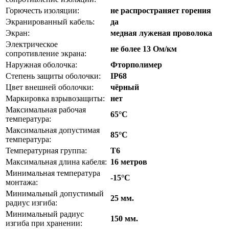
Горючесть изоляции:
не распространяет горения
Экранированный кабель:
да
Экран:
медная луженая проволока
Электрическое
не более 13 Ом/км
сопротивление экрана:
Наружная оболочка:
Фторполимер
Степень защиты оболочки:
IP68
Цвет внешней оболочки:
чёрный
Маркировка взрывозащиты:
нет
Максимальная рабочая
65°С
температура:
Максимальная допустимая
85°С
температура:
Температурная группа:
T6
Максимальная длина кабеля:
16 метров
Минимальная температура
-15°С
монтажа:
Минимальный допустимый
25 мм.
радиус изгиба:
Минимальный радиус
150 мм.
изгиба при хранении: