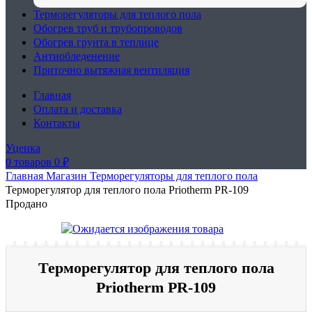
Терморегуляторы для теплого пола
Обогрев труб и трубопроводов
Обогрев грунта в теплице
Антиобледенение
Приточно вытяжная вентиляция
Главная
Оплата и доставка
Контакты
Уценка
0
товаров
0
₽
Главная
Магазин
Терморегуляторы для теплого пола
Терморегулятор для теплого пола Priotherm PR-109
Продано
Терморегулятор для теплого пола
Priotherm PR-109