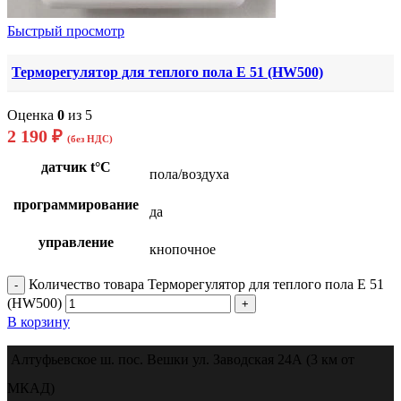
Быстрый просмотр
Терморегулятор для теплого пола Е 51 (HW500)
Оценка
0
из 5
2 190
₽
(без НДС)
датчик t°C
пола/воздуха
программирование
да
управление
кнопочное
Количество товара Терморегулятор для теплого пола Е 51
(HW500)
В корзину
Алтуфьевское ш. пос. Вешки ул. Заводская 24А (3 км от
МКАД)