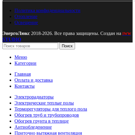
Политика конфиденциальности
Отопление
Освещение
ЭнергоЛюкс
2018-2026. Все права защищены. Создан на
IWW
STUDIO
Поиск
Меню
Категории
Главная
Оплата и доставка
Контакты
Электрорадиаторы
Электрические теплые полы
Терморегуляторы для теплого пола
Обогрев труб и трубопроводов
Обогрев грунта в теплице
Антиобледенение
Приточно вытяжная вентиляция