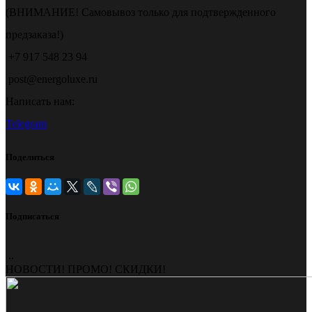
(ВНИМАНИЕ! Самовывоз только для подтвержденного
предзаказа!)
+7 917 548 23 94
post@energoluxe.ru
Написать нам:
Telegram
Поделиться
Подписаться
..
НОВОСТИ! ПРОМО! СКИДКИ!