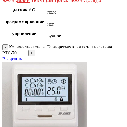
990 ₽.
800
₽
Текущая цена: 800 ₽.
(без НДС)
датчик t°C
пола
программирование
нет
управление
ручное
Количество товара Терморегулятор для теплого пола
РТС-70
В корзину