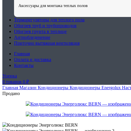
Аксессуары для монтажа теплых полов
Терморегуляторы для теплого пола
Обогрев труб и трубопроводов
Обогрев грунта в теплице
Антиобледенение
Приточно вытяжная вентиляция
Главная
Оплата и доставка
Контакты
Уценка
0
товаров
0
₽
Главная
Магазин
Кондиционеры
Кондиционеры Energolux
Нас
Продано