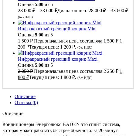
Оценка
5.00
из 5
28 000
₽
–
33 600
₽
Диапазон цен: 28 000 ₽ – 33 600 ₽
(без НДС)
Инфракрасный греющий коврик Mini
Оценка
5.00
из 5
1 500
₽
Первоначальная цена составляла 1 500 ₽.
1
200
₽
Текущая цена: 1 200 ₽.
(без НДС)
Инфракрасный греющий коврик Maxi
Оценка
5.00
из 5
2 250
₽
Первоначальная цена составляла 2 250 ₽.
1
800
₽
Текущая цена: 1 800 ₽.
(без НДС)
Описание
Отзывы (0)
Описание
Кондиционеры Энерголюкс BADEN это сплит-система,
которая может работать быстрее обычного: за 20 минут