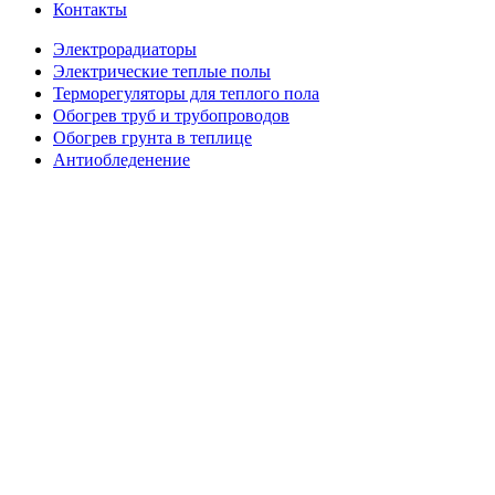
Контакты
Электрорадиаторы
Электрические теплые полы
Терморегуляторы для теплого пола
Обогрев труб и трубопроводов
Обогрев грунта в теплице
Антиобледенение
Приточно вытяжная вентиляция
Вход / Регистрация
Корзина
Закрыть
Боковая панель
Мы используем файлы cookie для улучшения взаимодействия
с пользователем на нашем сайте.
Просматривая этот сайт, вы
соглашаетесь на использование нами файлов cookie.
Принять
Позвонить
Telegram
0
товаров
Заказ