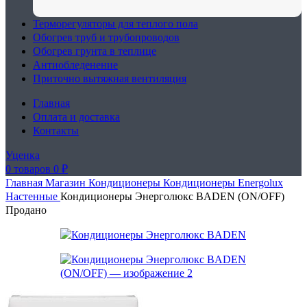
Терморегуляторы для теплого пола
Обогрев труб и трубопроводов
Обогрев грунта в теплице
Антиобледенение
Приточно вытяжная вентиляция
Главная
Оплата и доставка
Контакты
Уценка
0
товаров
0
₽
Главная
Магазин
Кондиционеры
Кондиционеры Energolux
Настенные
Кондиционеры Энерголюкс BADEN (ON/OFF)
Продано