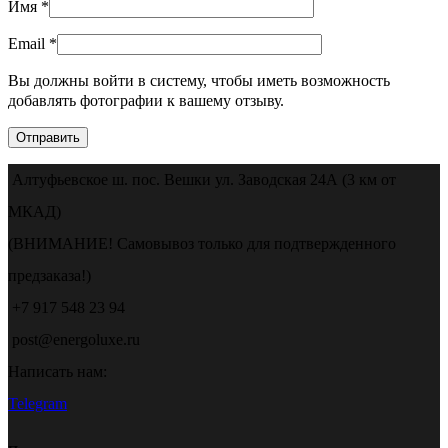
Имя
*
Email
*
Вы должны войти в систему, чтобы иметь возможность
добавлять фотографии к вашему отзыву.
Алтуфьевское ш. пос. Вешки ул. Заводская 24А (3 км от
МКАД)
(ВНИМАНИЕ! Самовывоз только для подтвержденного
предзаказа!)
+7 917 548 23 94
post@energoluxe.ru
Написать нам:
Telegram