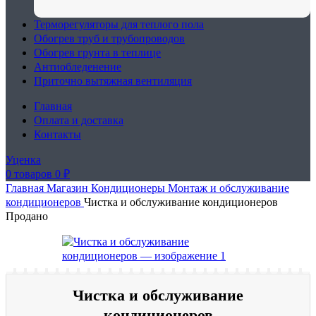
Терморегуляторы для теплого пола
Обогрев труб и трубопроводов
Обогрев грунта в теплице
Антиобледенение
Приточно вытяжная вентиляция
Главная
Оплата и доставка
Контакты
Уценка
0
товаров
0
₽
Главная
Магазин
Кондиционеры
Монтаж и обслуживание
кондиционеров
Чистка и обслуживание кондиционеров
Продано
Чистка и обслуживание
кондиционеров